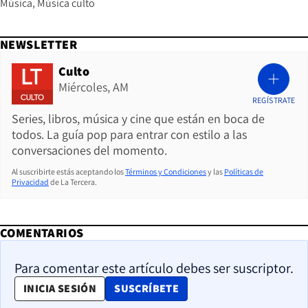
Música
Música culto
NEWSLETTER
Culto
Miércoles, AM
REGÍSTRATE
Series, libros, música y cine que están en boca de
todos. La guía pop para entrar con estilo a las
conversaciones del momento.
Al suscribirte estás aceptando los
Términos y Condiciones
y las
Políticas de
Privacidad
de La Tercera.
COMENTARIOS
Para comentar este artículo debes ser suscriptor.
OPENS IN NEW WINDOW
INICIA SESIÓN
SUSCRÍBETE