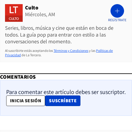
Culto
Miércoles, AM
REGÍSTRATE
Series, libros, música y cine que están en boca de
todos. La guía pop para entrar con estilo a las
conversaciones del momento.
Al suscribirte estás aceptando los
Términos y Condiciones
y las
Políticas de
Privacidad
de La Tercera.
COMENTARIOS
Para comentar este artículo debes ser suscriptor.
OPENS IN NEW WINDOW
INICIA SESIÓN
SUSCRÍBETE