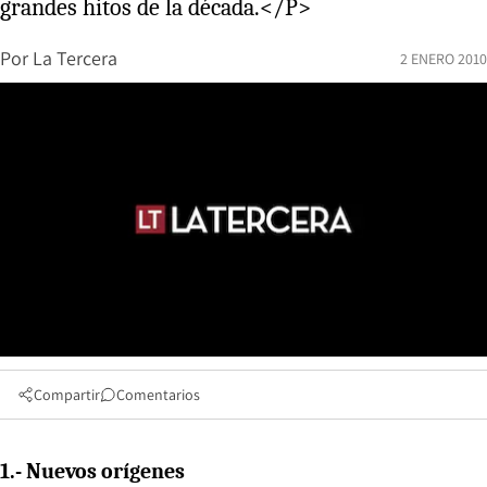
grandes hitos de la década.</P>
Por
La Tercera
2 ENERO 2010
Compartir
Comentarios
1.- Nuevos orígenes