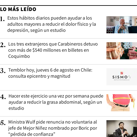
LO MÁS LEÍDO
Estos hábitos diarios pueden ayudar a los
1
.
adultos mayores a reducir el dolor físico y la
depresión, según un estudio
Los tres extranjeros que Carabineros detuvo
2
.
con más de $540 millones en billetes en
Coquimbo
Temblor hoy, jueves 6 de agosto en Chile:
3
.
consulta epicentro y magnitud
Hacer este ejercicio una vez por semana puede
4
.
ayudar a reducir la grasa abdominal, según un
estudio
Ministra Wulf pide renuncia no voluntaria al
5
.
jefe de Mejor Niñez nombrado por Boric por
“pérdida de confianza”