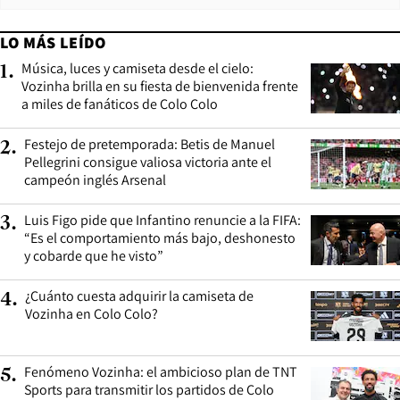
LO MÁS LEÍDO
Música, luces y camiseta desde el cielo:
1
.
Vozinha brilla en su fiesta de bienvenida frente
a miles de fanáticos de Colo Colo
Festejo de pretemporada: Betis de Manuel
2
.
Pellegrini consigue valiosa victoria ante el
campeón inglés Arsenal
Luis Figo pide que Infantino renuncie a la FIFA:
3
.
“Es el comportamiento más bajo, deshonesto
y cobarde que he visto”
¿Cuánto cuesta adquirir la camiseta de
4
.
Vozinha en Colo Colo?
Fenómeno Vozinha: el ambicioso plan de TNT
5
.
Sports para transmitir los partidos de Colo