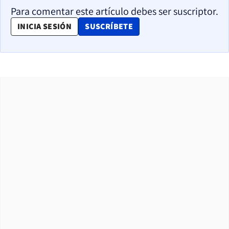
Para comentar este artículo debes ser suscriptor.
OPENS IN NEW WINDOW
INICIA SESIÓN
SUSCRÍBETE