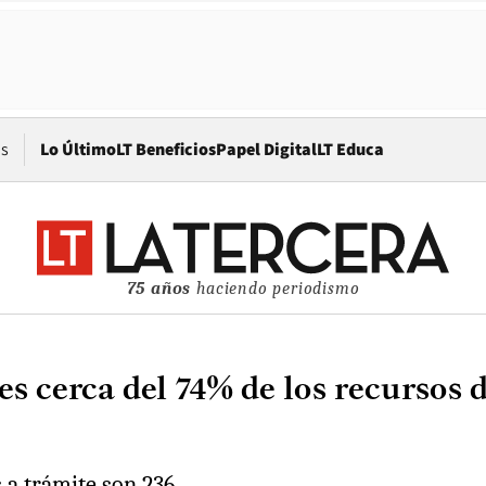
Opens in new window
os
Lo Último
LT Beneficios
Papel Digital
LT Educa
75 años
haciendo periodismo
s cerca del 74% de los recursos 
 a trámite son 236.