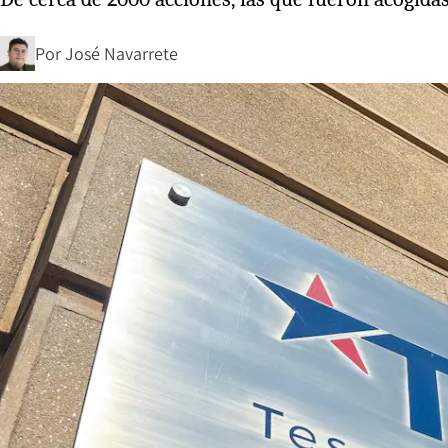
Por
José Navarrete