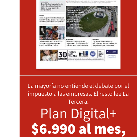
La mayoría no entiende el debate por el
impuesto a las empresas. El resto lee La
Tercera.
Plan Digital+
$6.990 al mes,