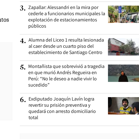
Zapallar: Alessandri en la mira por
3
.
cederle a funcionarios municipales la
utos
explotación de estacionamientos
públicos
Alumna del Liceo 1 resulta lesionada
4
.
al caer desde un cuarto piso del
establecimiento de Santiago Centro
Montañista que sobrevivió a tragedia
5
.
en que murió Andrés Regueira en
Perú: “No le deseo a nadie vivir lo
sucedido”
Exdiputado Joaquín Lavín logra
6
.
revertir su prisión preventiva y
quedará con arresto domiciliario
total