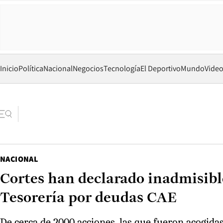
Inicio
Política
Nacional
Negocios
Tecnología
El Deportivo
Mundo
Vide
NACIONAL
Cortes han declarado inadmisible
Tesorería por deudas CAE
De cerca de 2000 acciones, las que fueron acogidas