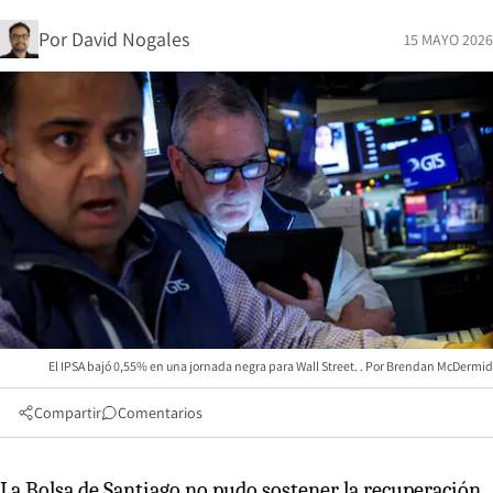
Por
David Nogales
15 MAYO 2026
El IPSA bajó 0,55% en una jornada negra para Wall Street.
Brendan McDermid
Compartir
Comentarios
La Bolsa de Santiago no pudo sostener la recuperación