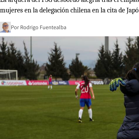
mujeres en la delegación chilena en la cita de Japó
Por
Rodrigo Fuentealba