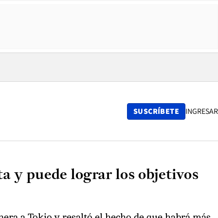
SUSCRÍBETE
INGRESAR
a y puede lograr los objetivos
nera a Tokio y resaltó el hecho de que habrá más