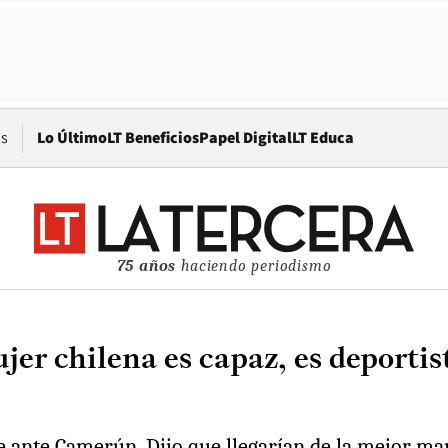
Opens in new window
os
Lo Último
LT Beneficios
Papel Digital
LT Educa
75 años
haciendo periodismo
r chilena es capaz, es deportist
e ante Camerún. Dijo que llegarían de la mejor ma