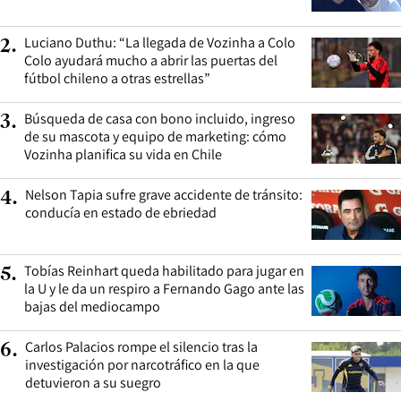
Luciano Duthu: “La llegada de Vozinha a Colo
2
.
Colo ayudará mucho a abrir las puertas del
fútbol chileno a otras estrellas”
Búsqueda de casa con bono incluido, ingreso
3
.
de su mascota y equipo de marketing: cómo
Vozinha planifica su vida en Chile
Nelson Tapia sufre grave accidente de tránsito:
4
.
conducía en estado de ebriedad
Tobías Reinhart queda habilitado para jugar en
5
.
la U y le da un respiro a Fernando Gago ante las
bajas del mediocampo
Carlos Palacios rompe el silencio tras la
6
.
investigación por narcotráfico en la que
detuvieron a su suegro