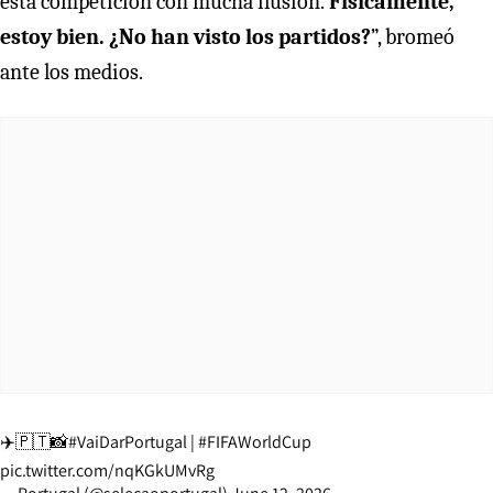
esta competición con mucha ilusión.
Físicamente,
estoy bien. ¿No han visto los partidos?
”, bromeó
ante los medios.
✈️🇵🇹📸
#VaiDarPortugal
|
#FIFAWorldCup
pic.twitter.com/nqKGkUMvRg