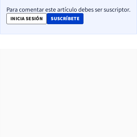
Para comentar este artículo debes ser suscriptor.
OPENS IN NEW WINDOW
INICIA SESIÓN
SUSCRÍBETE