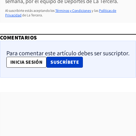
semana, por el equipo de Deportes de La Tercera.
Al suscribirte estás aceptando los
Términos y Condiciones
y las
Políticas de
Privacidad
de La Tercera.
COMENTARIOS
Para comentar este artículo debes ser suscriptor.
OPENS IN NEW WINDOW
INICIA SESIÓN
SUSCRÍBETE