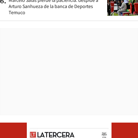
Marcelo Salas pierde la paciencia: despide a
6
.
Arturo Sanhueza de la banca de Deportes
Temuco
Opens in ne