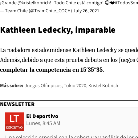
¡Grande
@kristelkobrich
! ¡Todo Chile está contigo! 😉❤️
#TodosSo
— Team Chile (@TeamChile_COCH)
July 26, 2021
Kathleen Ledecky, imparable
La nadadora estadounidense Kathleen Ledecky se quedó con
Además, debido a que esta prueba debuta en los Juegos
completar la competencia en 15′35″35.
Más sobre:
Juegos Olímpicos
Tokio 2020
Kristel Köbrich
NEWSLETTER
El Deportivo
Lunes, 8:45 AM
Una selección especial con la cobertura y análisis de los