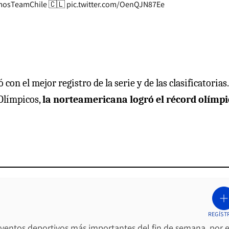
mosTeamChile
🇨🇱
pic.twitter.com/OenQJN87Ee
 el mejor registro de la serie y de las clasificatorias.
 Olímpicos,
la norteamericana logró el récord olímpi
REGÍST
 eventos deportivos más importantes del fin de semana, por e