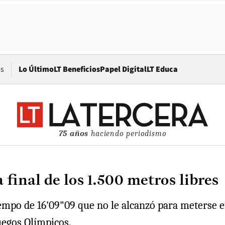
Opens in new window
os
Lo Último
LT Beneficios
Papel Digital
LT Educa
75 años
haciendo periodismo
 final de los 1.500 metros libres
po de 16'09"09 que no le alcanzó para meterse en l
uegos Olímpicos.