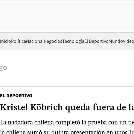
Inicio
Política
Nacional
Negocios
Tecnología
El Deportivo
Mundo
Vide
EL DEPORTIVO
Kristel Köbrich queda fuera de la
La nadadora chilena completó la prueba con un tiem
la chilena sumó su quinta presentación en unos J