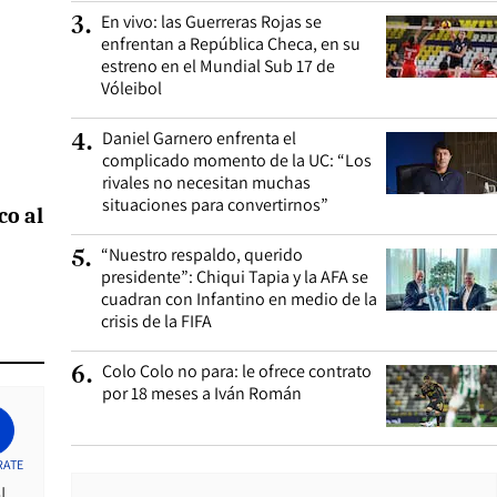
En vivo: las Guerreras Rojas se
3
.
enfrentan a República Checa, en su
estreno en el Mundial Sub 17 de
Vóleibol
Daniel Garnero enfrenta el
4
.
complicado momento de la UC: “Los
rivales no necesitan muchas
situaciones para convertirnos”
co al
“Nuestro respaldo, querido
5
.
presidente”: Chiqui Tapia y la AFA se
cuadran con Infantino en medio de la
crisis de la FIFA
Colo Colo no para: le ofrece contrato
6
.
por 18 meses a Iván Román
RATE
l