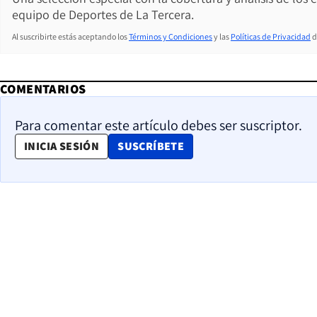
equipo de Deportes de La Tercera.
Al suscribirte estás aceptando los
Términos y Condiciones
y las
Políticas de Privacidad
d
COMENTARIOS
Para comentar este artículo debes ser suscriptor.
OPENS IN NEW WINDOW
INICIA SESIÓN
SUSCRÍBETE