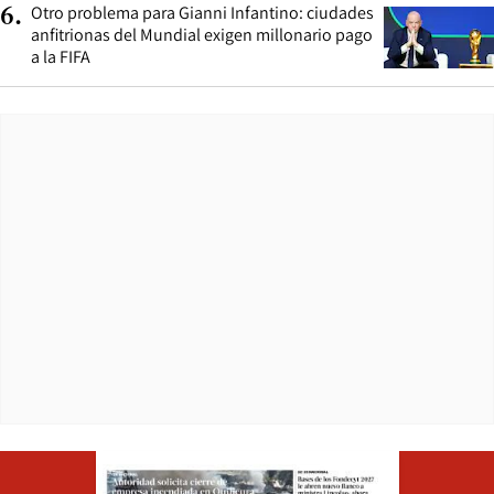
Otro problema para Gianni Infantino: ciudades
6
.
anfitrionas del Mundial exigen millonario pago
a la FIFA
Opens in ne