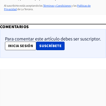
Al suscribirte estás aceptando los
Términos y Condiciones
y las
Políticas de
Privacidad
de La Tercera.
COMENTARIOS
Para comentar este artículo debes ser suscriptor.
OPENS IN NEW WINDOW
INICIA SESIÓN
SUSCRÍBETE