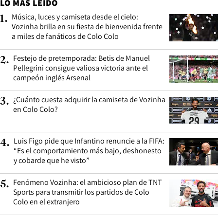
LO MÁS LEÍDO
Música, luces y camiseta desde el cielo:
1
.
Vozinha brilla en su fiesta de bienvenida frente
a miles de fanáticos de Colo Colo
Festejo de pretemporada: Betis de Manuel
2
.
Pellegrini consigue valiosa victoria ante el
campeón inglés Arsenal
¿Cuánto cuesta adquirir la camiseta de Vozinha
3
.
en Colo Colo?
Luis Figo pide que Infantino renuncie a la FIFA:
4
.
“Es el comportamiento más bajo, deshonesto
y cobarde que he visto”
Fenómeno Vozinha: el ambicioso plan de TNT
5
.
Sports para transmitir los partidos de Colo
Colo en el extranjero