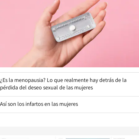
¿Es la menopausia? Lo que realmente hay detrás de la
pérdida del deseo sexual de las mujeres
Así son los infartos en las mujeres
Opens in new window
Opens in ne