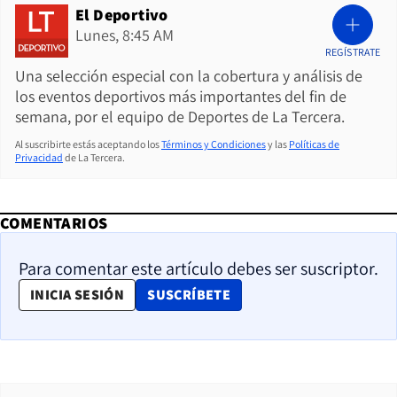
El Deportivo
Lunes, 8:45 AM
REGÍSTRATE
Una selección especial con la cobertura y análisis de
los eventos deportivos más importantes del fin de
semana, por el equipo de Deportes de La Tercera.
Al suscribirte estás aceptando los
Términos y Condiciones
y las
Políticas de
Privacidad
de La Tercera.
COMENTARIOS
Para comentar este artículo debes ser suscriptor.
OPENS IN NEW WINDOW
INICIA SESIÓN
SUSCRÍBETE