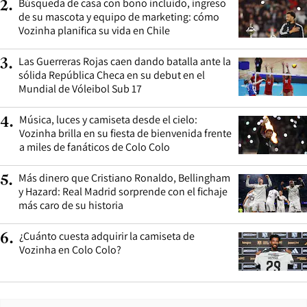
Búsqueda de casa con bono incluido, ingreso
2
.
de su mascota y equipo de marketing: cómo
Vozinha planifica su vida en Chile
Las Guerreras Rojas caen dando batalla ante la
3
.
sólida República Checa en su debut en el
Mundial de Vóleibol Sub 17
Música, luces y camiseta desde el cielo:
4
.
Vozinha brilla en su fiesta de bienvenida frente
a miles de fanáticos de Colo Colo
Más dinero que Cristiano Ronaldo, Bellingham
5
.
y Hazard: Real Madrid sorprende con el fichaje
más caro de su historia
¿Cuánto cuesta adquirir la camiseta de
6
.
Vozinha en Colo Colo?