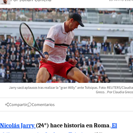
Jarry sacó aplausos tras realizar la "gran Willy" ante Tsitsipas. Foto: REUTERS/Claudia
Greco.
Claudia Greco
Compartir
Comentarios
Nicolás Jarry
(24°) hace historia en Roma
.
El