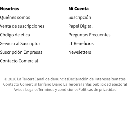
Nosotros
Mi Cuenta
Quiénes somos
Suscripción
Opens in new win
Venta de suscripciones
Papel Digital
Opens in new window
Código de etica
Preguntas Frecuentes
Servicio al Suscriptor
LT Beneficios
Suscripción Empresas
Newsletters
Opens in new window
Contacto Comercial
Opens in new window
Opens in 
Op
© 2026 La Tercera
Canal de denuncias
Declaración de Intereses
Remates
Opens in new window
Opens in new window
O
Contacto Comercial
Tarifario Diario La Tercera
Tarifas publicidad electoral
Opens in new window
Avisos Legales
Términos y condiciones
Políticas de privacidad