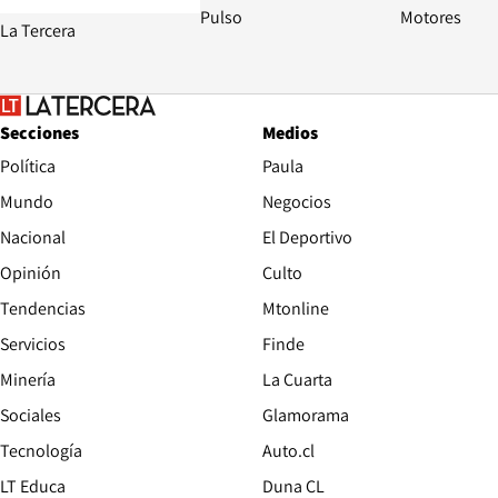
Pulso
Motores
La Tercera
Secciones
Medios
Política
Paula
Mundo
Negocios
Nacional
El Deportivo
Opinión
Culto
Tendencias
Mtonline
Servicios
Finde
Opens in new window
Minería
La Cuarta
Opens in new wind
Sociales
Glamorama
Opens in new window
Tecnología
Auto.cl
Opens in new window
LT Educa
Duna CL