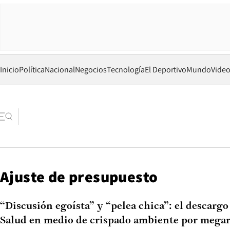
Inicio
Política
Nacional
Negocios
Tecnología
El Deportivo
Mundo
Vide
Ajuste de presupuesto
“Discusión egoísta” y “pelea chica”: el descargo
Salud en medio de crispado ambiente por mega