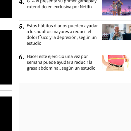
GTA VI presenta su primer gameplay
4
.
extendido en exclusiva por Netflix
Estos hábitos diarios pueden ayudar
5
.
a los adultos mayores a reducir el
dolor físico y la depresión, según un
estudio
Hacer este ejercicio una vez por
6
.
semana puede ayudar a reducir la
grasa abdominal, según un estudio