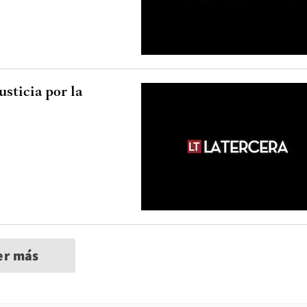
sticia por la
er más