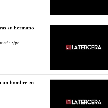
tras su hermano
rriarán.</p>
 a un hombre en