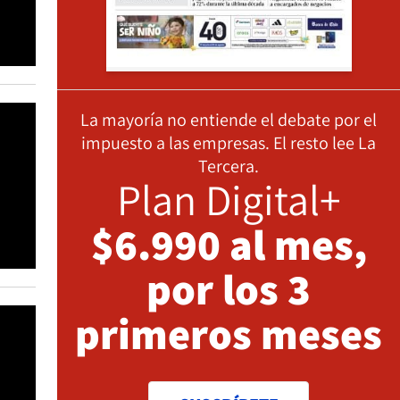
La mayoría no entiende el debate por el
impuesto a las empresas. El resto lee La
Tercera.
Plan Digital+
$6.990 al mes,
por los 3
primeros meses