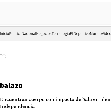
Inicio
Política
Nacional
Negocios
Tecnología
El Deportivo
Mundo
Vide
balazo
Encuentran cuerpo con impacto de bala en plena
Independencia