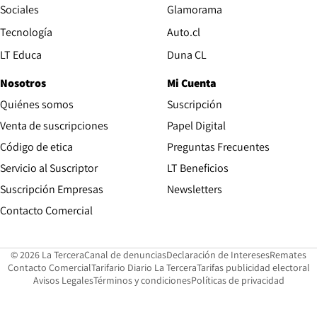
Opens in new wind
Sociales
Glamorama
Opens in new window
Tecnología
Auto.cl
Opens in new window
LT Educa
Duna CL
Nosotros
Mi Cuenta
Quiénes somos
Suscripción
Opens in new win
Venta de suscripciones
Papel Digital
Opens in new window
Código de etica
Preguntas Frecuentes
Servicio al Suscriptor
LT Beneficios
Suscripción Empresas
Newsletters
Opens in new window
Contacto Comercial
Opens in new window
Opens in 
Op
© 2026 La Tercera
Canal de denuncias
Declaración de Intereses
Remates
Opens in new window
Opens in new window
O
Contacto Comercial
Tarifario Diario La Tercera
Tarifas publicidad electoral
Opens in new window
Avisos Legales
Términos y condiciones
Políticas de privacidad