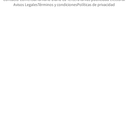
Opens in new window
Avisos Legales
Términos y condiciones
Políticas de privacidad