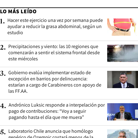
LO MÁS LEÍDO
Hacer este ejercicio una vez por semana puede
1
.
ayudar a reducir la grasa abdominal, según un
estudio
Precipitaciones y viento: las 10 regiones que
2
.
comenzarán a sentir el sistema frontal desde
este miércoles
Gobierno evalúa implementar estado de
3
.
excepción en barrios por delincuencia:
estarían a cargo de Carabineros con apoyo de
las FF.AA.
Andrónico Luksic responde a interpelación por
4
.
pago de contribuciones: “Voy a seguir
pagando hasta el día que me muera”
Laboratorio Chile anuncia que homólogo
5
.
genérico de Ozempic costará menos de la