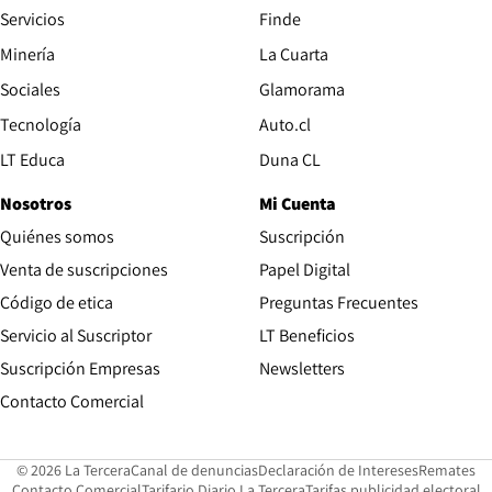
Servicios
Finde
Opens in new window
Minería
La Cuarta
Opens in new wind
Sociales
Glamorama
Opens in new window
Tecnología
Auto.cl
Opens in new window
LT Educa
Duna CL
Nosotros
Mi Cuenta
Quiénes somos
Suscripción
Opens in new win
Venta de suscripciones
Papel Digital
Opens in new window
Código de etica
Preguntas Frecuentes
Servicio al Suscriptor
LT Beneficios
Suscripción Empresas
Newsletters
Opens in new window
Contacto Comercial
Opens in new window
Opens in 
Op
© 2026 La Tercera
Canal de denuncias
Declaración de Intereses
Remates
Opens in new window
Opens in new window
O
Contacto Comercial
Tarifario Diario La Tercera
Tarifas publicidad electoral