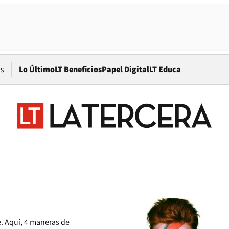
Opens in new window
os
Lo Último
LT Beneficios
Papel Digital
LT Educa
e. Aquí, 4 maneras de