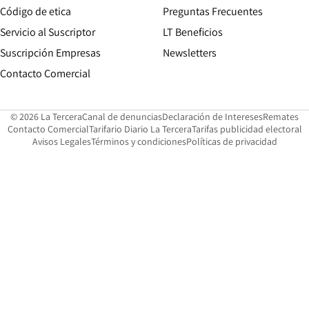
Opens in new window
Código de etica
Preguntas Frecuentes
Servicio al Suscriptor
LT Beneficios
Suscripción Empresas
Newsletters
Opens in new window
Contacto Comercial
Opens in new window
Opens in 
Op
© 2026 La Tercera
Canal de denuncias
Declaración de Intereses
Remates
Opens in new window
Opens in new window
O
Contacto Comercial
Tarifario Diario La Tercera
Tarifas publicidad electoral
Opens in new window
Avisos Legales
Términos y condiciones
Políticas de privacidad