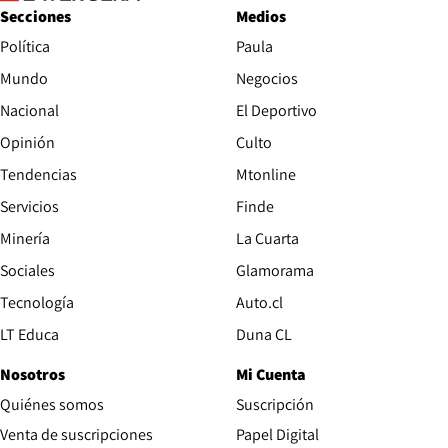
Secciones
Medios
Política
Paula
Mundo
Negocios
Nacional
El Deportivo
Opinión
Culto
Tendencias
Mtonline
Servicios
Finde
Opens in new window
Minería
La Cuarta
Opens in new wind
Sociales
Glamorama
Opens in new window
Tecnología
Auto.cl
Opens in new window
LT Educa
Duna CL
Nosotros
Mi Cuenta
Quiénes somos
Suscripción
Opens in new win
Venta de suscripciones
Papel Digital