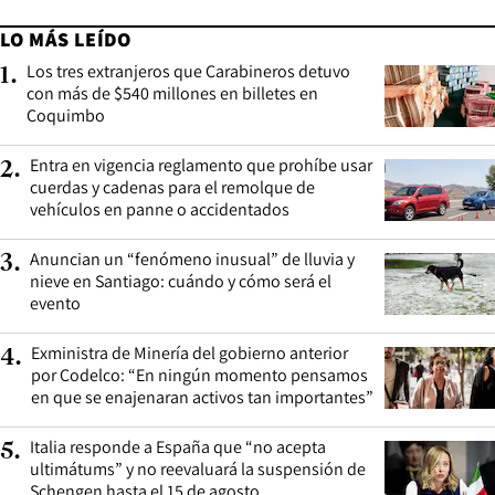
LO MÁS LEÍDO
Los tres extranjeros que Carabineros detuvo
1
.
con más de $540 millones en billetes en
Coquimbo
Entra en vigencia reglamento que prohíbe usar
2
.
cuerdas y cadenas para el remolque de
vehículos en panne o accidentados
Anuncian un “fenómeno inusual” de lluvia y
3
.
nieve en Santiago: cuándo y cómo será el
evento
Exministra de Minería del gobierno anterior
4
.
por Codelco: “En ningún momento pensamos
en que se enajenaran activos tan importantes”
Italia responde a España que “no acepta
5
.
ultimátums” y no reevaluará la suspensión de
Schengen hasta el 15 de agosto