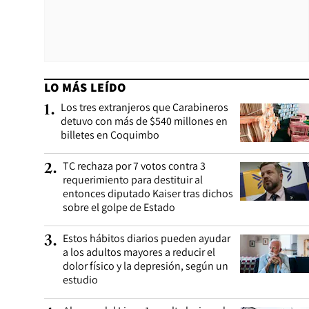
LO MÁS LEÍDO
Los tres extranjeros que Carabineros
1
.
detuvo con más de $540 millones en
billetes en Coquimbo
TC rechaza por 7 votos contra 3
2
.
requerimiento para destituir al
entonces diputado Kaiser tras dichos
sobre el golpe de Estado
Estos hábitos diarios pueden ayudar
3
.
a los adultos mayores a reducir el
dolor físico y la depresión, según un
estudio