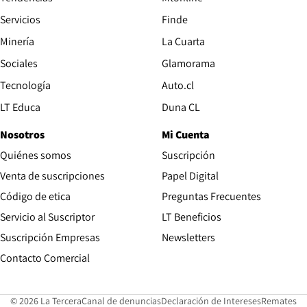
Servicios
Finde
Opens in new window
Minería
La Cuarta
Opens in new wind
Sociales
Glamorama
Opens in new window
Tecnología
Auto.cl
Opens in new window
LT Educa
Duna CL
Nosotros
Mi Cuenta
Quiénes somos
Suscripción
Opens in new win
Venta de suscripciones
Papel Digital
Opens in new window
Código de etica
Preguntas Frecuentes
Servicio al Suscriptor
LT Beneficios
Suscripción Empresas
Newsletters
Opens in new window
Contacto Comercial
Opens in new window
Opens in 
Op
© 2026 La Tercera
Canal de denuncias
Declaración de Intereses
Remates