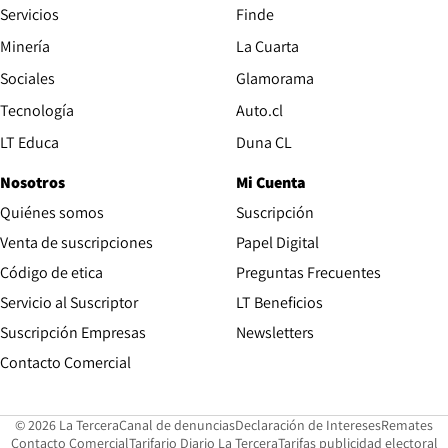
Servicios
Finde
Opens in new window
Minería
La Cuarta
Opens in new wind
Sociales
Glamorama
Opens in new window
Tecnología
Auto.cl
Opens in new window
LT Educa
Duna CL
Nosotros
Mi Cuenta
Quiénes somos
Suscripción
Opens in new win
Venta de suscripciones
Papel Digital
Opens in new window
Código de etica
Preguntas Frecuentes
Servicio al Suscriptor
LT Beneficios
Suscripción Empresas
Newsletters
Opens in new window
Contacto Comercial
Opens in new window
Opens in 
Op
© 2026 La Tercera
Canal de denuncias
Declaración de Intereses
Remates
Opens in new window
Opens in new window
O
Contacto Comercial
Tarifario Diario La Tercera
Tarifas publicidad electoral