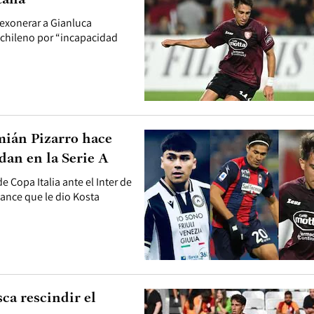
tana
ó exonerar a Gianluca
o chileno por “incapacidad
amián Pizarro hace
idan en la Serie A
 Copa Italia ante el Inter de
hance que le dio Kosta
sca rescindir el