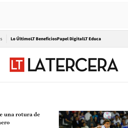
Opens in new window
os
Lo Último
LT Beneficios
Papel Digital
LT Educa
e una rotura de
nero