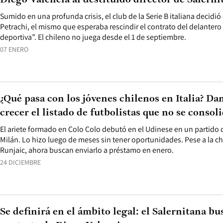
Diego Valencia al destituido director de Salerni
Sumido en una profunda crisis, el club de la Serie B italiana decidi
Petrachi, el mismo que esperaba rescindir el contrato del delanter
deportiva”. El chileno no juega desde el 1 de septiembre.
07 ENERO
¿Qué pasa con los jóvenes chilenos en Italia? D
crecer el listado de futbolistas que no se consol
El ariete formado en Colo Colo debutó en el Udinese en un partido de
Milán. Lo hizo luego de meses sin tener oportunidades. Pese a la c
Runjaic, ahora buscan enviarlo a préstamo en enero.
24 DICIEMBRE
Se definirá en el ámbito legal: el Salernitana bu