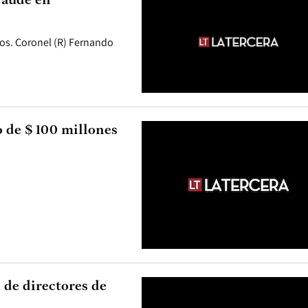
raude en
rios. Coronel (R) Fernando
 de $ 100 millones
 de directores de