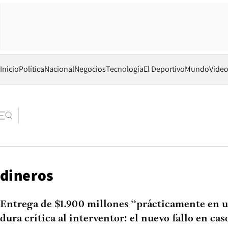
Inicio
Política
Nacional
Negocios
Tecnología
El Deportivo
Mundo
Vide
dineros
Entrega de $1.900 millones “prácticamente en 
dura crítica al interventor: el nuevo fallo en ca