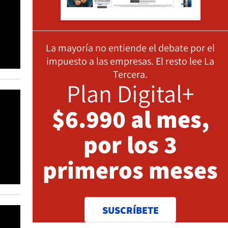
La mayoría no entiende el debate por el
impuesto a las empresas. El resto lee La
Tercera.
Plan Digital+
$6.990 al mes,
por los 3
primeros meses
SUSCRÍBETE