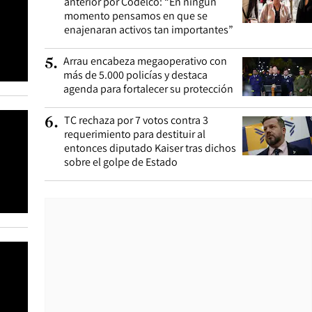
anterior por Codelco: “En ningún
momento pensamos en que se
enajenaran activos tan importantes”
Arrau encabeza megaoperativo con
5
.
más de 5.000 policías y destaca
agenda para fortalecer su protección
TC rechaza por 7 votos contra 3
6
.
requerimiento para destituir al
entonces diputado Kaiser tras dichos
sobre el golpe de Estado