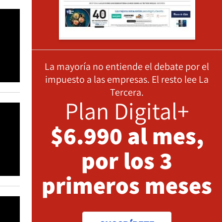
La mayoría no entiende el debate por el
impuesto a las empresas. El resto lee La
Tercera.
Plan Digital+
$6.990 al mes,
por los 3
primeros meses