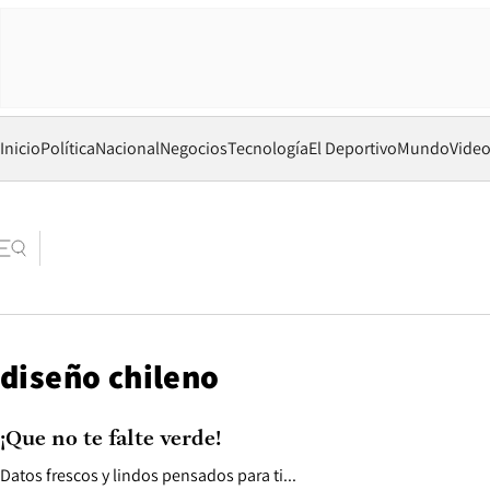
Inicio
Política
Nacional
Negocios
Tecnología
El Deportivo
Mundo
Vide
diseño chileno
¡Que no te falte verde!
Datos frescos y lindos pensados para ti...