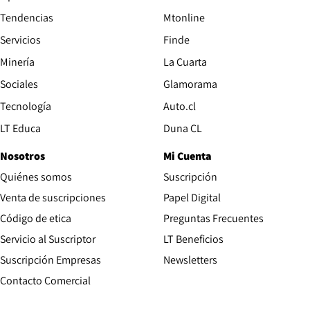
Tendencias
Mtonline
Servicios
Finde
Opens in new window
Minería
La Cuarta
Opens in new wind
Sociales
Glamorama
Opens in new window
Tecnología
Auto.cl
Opens in new window
LT Educa
Duna CL
Nosotros
Mi Cuenta
Quiénes somos
Suscripción
Opens in new win
Venta de suscripciones
Papel Digital
Opens in new window
Código de etica
Preguntas Frecuentes
Servicio al Suscriptor
LT Beneficios
Suscripción Empresas
Newsletters
Opens in new window
Contacto Comercial