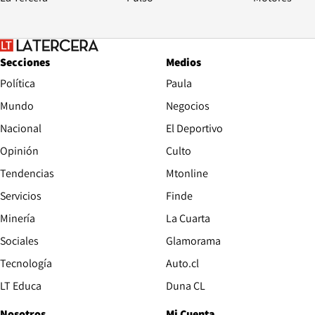
Secciones
Medios
Política
Paula
Mundo
Negocios
Nacional
El Deportivo
Opinión
Culto
Tendencias
Mtonline
Servicios
Finde
Opens in new window
Minería
La Cuarta
Opens in new wind
Sociales
Glamorama
Opens in new window
Tecnología
Auto.cl
Opens in new window
LT Educa
Duna CL
Nosotros
Mi Cuenta