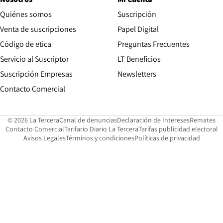
Quiénes somos
Suscripción
Opens in new win
Venta de suscripciones
Papel Digital
Opens in new window
Código de etica
Preguntas Frecuentes
Servicio al Suscriptor
LT Beneficios
Suscripción Empresas
Newsletters
Opens in new window
Contacto Comercial
Opens in new window
Opens in 
Op
© 2026 La Tercera
Canal de denuncias
Declaración de Intereses
Remates
Opens in new window
Opens in new window
O
Contacto Comercial
Tarifario Diario La Tercera
Tarifas publicidad electoral
Opens in new window
Avisos Legales
Términos y condiciones
Políticas de privacidad