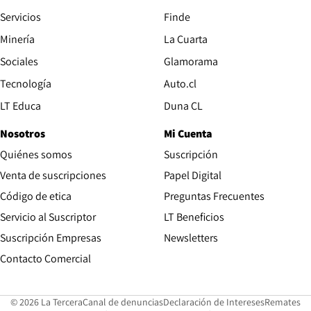
Servicios
Finde
Opens in new window
Minería
La Cuarta
Opens in new wind
Sociales
Glamorama
Opens in new window
Tecnología
Auto.cl
Opens in new window
LT Educa
Duna CL
Nosotros
Mi Cuenta
Quiénes somos
Suscripción
Opens in new win
Venta de suscripciones
Papel Digital
Opens in new window
Código de etica
Preguntas Frecuentes
Servicio al Suscriptor
LT Beneficios
Suscripción Empresas
Newsletters
Opens in new window
Contacto Comercial
Opens in new window
Opens in 
Op
© 2026 La Tercera
Canal de denuncias
Declaración de Intereses
Remates