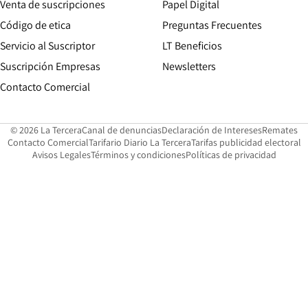
Opens in new win
Venta de suscripciones
Papel Digital
Opens in new window
Código de etica
Preguntas Frecuentes
Servicio al Suscriptor
LT Beneficios
Suscripción Empresas
Newsletters
Opens in new window
Contacto Comercial
Opens in new window
Opens in 
Op
© 2026 La Tercera
Canal de denuncias
Declaración de Intereses
Remates
Opens in new window
Opens in new window
O
Contacto Comercial
Tarifario Diario La Tercera
Tarifas publicidad electoral
Opens in new window
Avisos Legales
Términos y condiciones
Políticas de privacidad