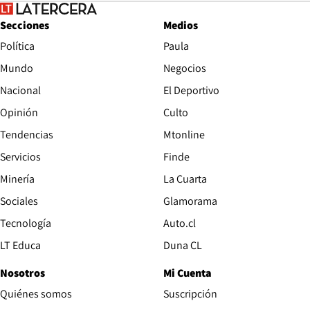
Secciones
Medios
Política
Paula
Mundo
Negocios
Nacional
El Deportivo
Opinión
Culto
Tendencias
Mtonline
Servicios
Finde
Opens in new window
Minería
La Cuarta
Opens in new wind
Sociales
Glamorama
Opens in new window
Tecnología
Auto.cl
Opens in new window
LT Educa
Duna CL
Nosotros
Mi Cuenta
Quiénes somos
Suscripción