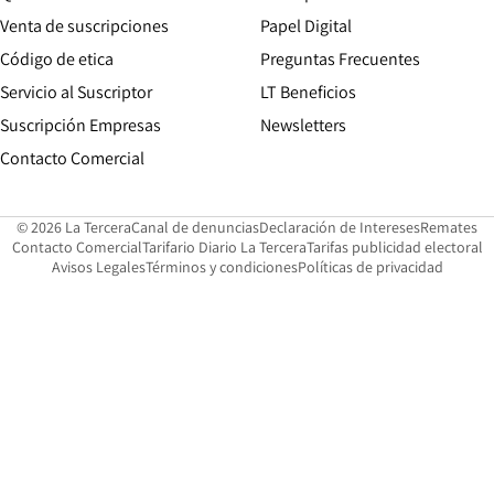
Opens in new win
Venta de suscripciones
Papel Digital
Opens in new window
Código de etica
Preguntas Frecuentes
Servicio al Suscriptor
LT Beneficios
Suscripción Empresas
Newsletters
Opens in new window
Contacto Comercial
Opens in new window
Opens in 
Op
© 2026 La Tercera
Canal de denuncias
Declaración de Intereses
Remates
Opens in new window
Opens in new window
O
Contacto Comercial
Tarifario Diario La Tercera
Tarifas publicidad electoral
Opens in new window
Avisos Legales
Términos y condiciones
Políticas de privacidad