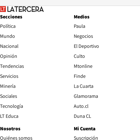
Secciones
Medios
Política
Paula
Mundo
Negocios
Nacional
El Deportivo
Opinión
Culto
Tendencias
Mtonline
Servicios
Finde
Opens in new window
Minería
La Cuarta
Opens in new wind
Sociales
Glamorama
Opens in new window
Tecnología
Auto.cl
Opens in new window
LT Educa
Duna CL
Nosotros
Mi Cuenta
Quiénes somos
Suscripción