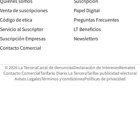
Quiénes somos
Suscripción
Opens in new win
Venta de suscripciones
Papel Digital
Opens in new window
Código de etica
Preguntas Frecuentes
Servicio al Suscriptor
LT Beneficios
Suscripción Empresas
Newsletters
Opens in new window
Contacto Comercial
Opens in new window
Opens in 
Op
© 2026 La Tercera
Canal de denuncias
Declaración de Intereses
Remates
Opens in new window
Opens in new window
O
Contacto Comercial
Tarifario Diario La Tercera
Tarifas publicidad electoral
Opens in new window
Avisos Legales
Términos y condiciones
Políticas de privacidad