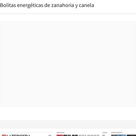
Bolitas energéticas de zanahoria y canela
Opens in new window
Opens in ne