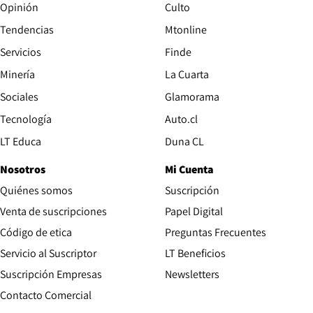
Opinión
Culto
Tendencias
Mtonline
Servicios
Finde
Opens in new window
Minería
La Cuarta
Opens in new wind
Sociales
Glamorama
Opens in new window
Tecnología
Auto.cl
Opens in new window
LT Educa
Duna CL
Nosotros
Mi Cuenta
Quiénes somos
Suscripción
Opens in new win
Venta de suscripciones
Papel Digital
Opens in new window
Código de etica
Preguntas Frecuentes
Servicio al Suscriptor
LT Beneficios
Suscripción Empresas
Newsletters
Opens in new window
Contacto Comercial