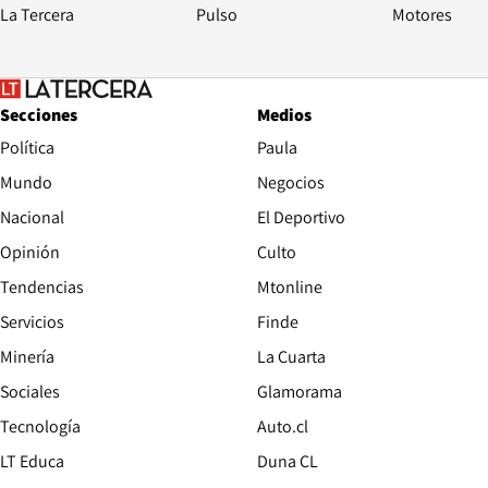
La Tercera
Pulso
Motores
Secciones
Medios
Política
Paula
Mundo
Negocios
Nacional
El Deportivo
Opinión
Culto
Tendencias
Mtonline
Servicios
Finde
Opens in new window
Minería
La Cuarta
Opens in new wind
Sociales
Glamorama
Opens in new window
Tecnología
Auto.cl
Opens in new window
LT Educa
Duna CL