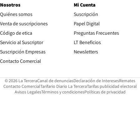
Nosotros
Mi Cuenta
Quiénes somos
Suscripción
Opens in new win
Venta de suscripciones
Papel Digital
Opens in new window
Código de etica
Preguntas Frecuentes
Servicio al Suscriptor
LT Beneficios
Suscripción Empresas
Newsletters
Opens in new window
Contacto Comercial
Opens in new window
Opens in 
Op
© 2026 La Tercera
Canal de denuncias
Declaración de Intereses
Remates
Opens in new window
Opens in new window
O
Contacto Comercial
Tarifario Diario La Tercera
Tarifas publicidad electoral
Opens in new window
Avisos Legales
Términos y condiciones
Políticas de privacidad