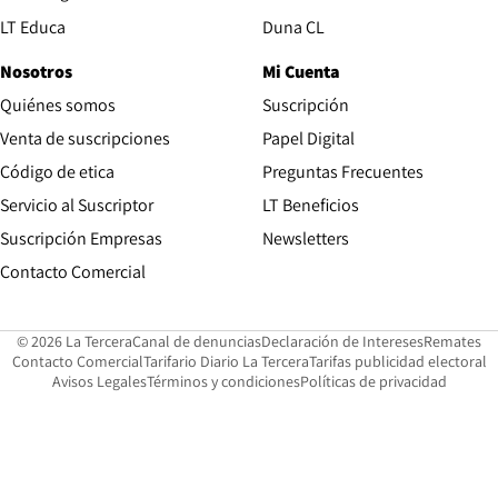
Opens in new window
LT Educa
Duna CL
Nosotros
Mi Cuenta
Quiénes somos
Suscripción
Opens in new win
Venta de suscripciones
Papel Digital
Opens in new window
Código de etica
Preguntas Frecuentes
Servicio al Suscriptor
LT Beneficios
Suscripción Empresas
Newsletters
Opens in new window
Contacto Comercial
Opens in new window
Opens in 
Op
© 2026 La Tercera
Canal de denuncias
Declaración de Intereses
Remates
Opens in new window
Opens in new window
O
Contacto Comercial
Tarifario Diario La Tercera
Tarifas publicidad electoral
Opens in new window
Avisos Legales
Términos y condiciones
Políticas de privacidad