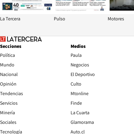
La Tercera
Pulso
Motores
Secciones
Medios
Política
Paula
Mundo
Negocios
Nacional
El Deportivo
Opinión
Culto
Tendencias
Mtonline
Servicios
Finde
Opens in new window
Minería
La Cuarta
Opens in new wind
Sociales
Glamorama
Opens in new window
Tecnología
Auto.cl