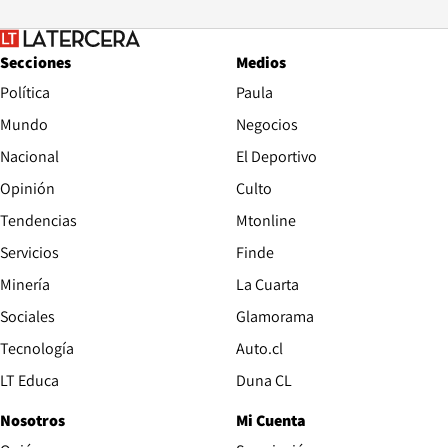
Secciones
Medios
Política
Paula
Mundo
Negocios
Nacional
El Deportivo
Opinión
Culto
Tendencias
Mtonline
Servicios
Finde
Opens in new window
Minería
La Cuarta
Opens in new wind
Sociales
Glamorama
Opens in new window
Tecnología
Auto.cl
Opens in new window
LT Educa
Duna CL
Nosotros
Mi Cuenta