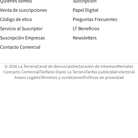
Quiénes somos
Suscripción
Opens in new win
Venta de suscripciones
Papel Digital
Opens in new window
Código de etica
Preguntas Frecuentes
Servicio al Suscriptor
LT Beneficios
Suscripción Empresas
Newsletters
Opens in new window
Contacto Comercial
Opens in new window
Opens in 
Op
© 2026 La Tercera
Canal de denuncias
Declaración de Intereses
Remates
Opens in new window
Opens in new window
O
Contacto Comercial
Tarifario Diario La Tercera
Tarifas publicidad electoral
Opens in new window
Avisos Legales
Términos y condiciones
Políticas de privacidad