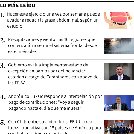
LO MÁS LEÍDO
Hacer este ejercicio una vez por semana puede
1
.
ayudar a reducir la grasa abdominal, según un
estudio
Precipitaciones y viento: las 10 regiones que
2
.
comenzarán a sentir el sistema frontal desde
este miércoles
Gobierno evalúa implementar estado de
3
.
excepción en barrios por delincuencia:
estarían a cargo de Carabineros con apoyo de
las FF.AA.
Andrónico Luksic responde a interpelación por
4
.
pago de contribuciones: “Voy a seguir
pagando hasta el día que me muera”
Con Chile entre sus miembros: EE.UU. crea
5
.
fuerza operativa con 18 países de América para
combatir el crimen organizado