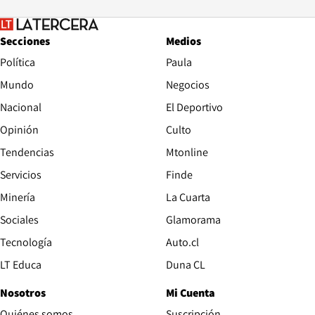
Secciones
Medios
Política
Paula
Mundo
Negocios
Nacional
El Deportivo
Opinión
Culto
Tendencias
Mtonline
Servicios
Finde
Opens in new window
Minería
La Cuarta
Opens in new wind
Sociales
Glamorama
Opens in new window
Tecnología
Auto.cl
Opens in new window
LT Educa
Duna CL
Nosotros
Mi Cuenta
Quiénes somos
Suscripción