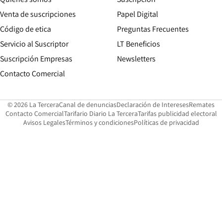
Opens in new win
Venta de suscripciones
Papel Digital
Opens in new window
Código de etica
Preguntas Frecuentes
Servicio al Suscriptor
LT Beneficios
Suscripción Empresas
Newsletters
Opens in new window
Contacto Comercial
Opens in new window
Opens in 
Op
© 2026 La Tercera
Canal de denuncias
Declaración de Intereses
Remates
Opens in new window
Opens in new window
O
Contacto Comercial
Tarifario Diario La Tercera
Tarifas publicidad electoral
Opens in new window
Avisos Legales
Términos y condiciones
Políticas de privacidad