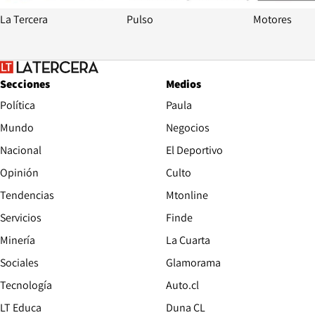
La Tercera
Pulso
Motores
Secciones
Medios
Política
Paula
Mundo
Negocios
Nacional
El Deportivo
Opinión
Culto
Tendencias
Mtonline
Servicios
Finde
Opens in new window
Minería
La Cuarta
Opens in new wind
Sociales
Glamorama
Opens in new window
Tecnología
Auto.cl
Opens in new window
LT Educa
Duna CL