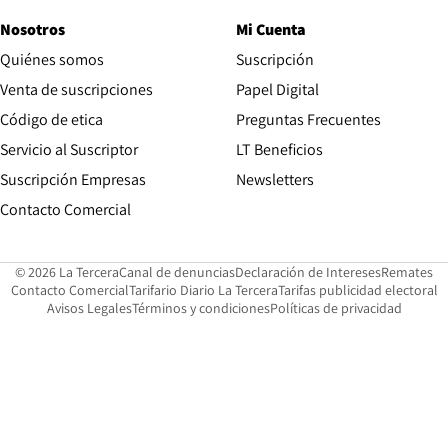
Nosotros
Mi Cuenta
Quiénes somos
Suscripción
Opens in new win
Venta de suscripciones
Papel Digital
Opens in new window
Código de etica
Preguntas Frecuentes
Servicio al Suscriptor
LT Beneficios
Suscripción Empresas
Newsletters
Opens in new window
Contacto Comercial
Opens in new window
Opens in 
Op
© 2026 La Tercera
Canal de denuncias
Declaración de Intereses
Remates
Opens in new window
Opens in new window
O
Contacto Comercial
Tarifario Diario La Tercera
Tarifas publicidad electoral
Opens in new window
Avisos Legales
Términos y condiciones
Políticas de privacidad