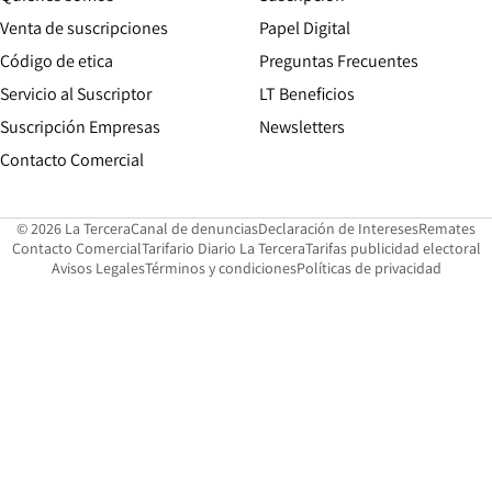
Opens in new win
Venta de suscripciones
Papel Digital
Opens in new window
Código de etica
Preguntas Frecuentes
Servicio al Suscriptor
LT Beneficios
Suscripción Empresas
Newsletters
Opens in new window
Contacto Comercial
Opens in new window
Opens in 
Op
© 2026 La Tercera
Canal de denuncias
Declaración de Intereses
Remates
Opens in new window
Opens in new window
O
Contacto Comercial
Tarifario Diario La Tercera
Tarifas publicidad electoral
Opens in new window
Avisos Legales
Términos y condiciones
Políticas de privacidad