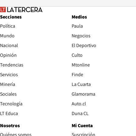
Secciones
Medios
Política
Paula
Mundo
Negocios
Nacional
El Deportivo
Opinión
Culto
Tendencias
Mtonline
Servicios
Finde
Opens in new window
Minería
La Cuarta
Opens in new wind
Sociales
Glamorama
Opens in new window
Tecnología
Auto.cl
Opens in new window
LT Educa
Duna CL
Nosotros
Mi Cuenta
Quiénes somos
Suscripción