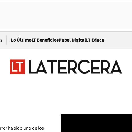
Opens in new window
os
Lo Último
LT Beneficios
Papel Digital
LT Educa
rror ha sido uno de los