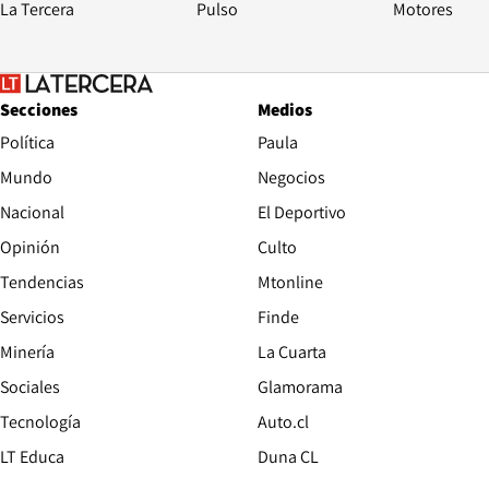
La Tercera
Pulso
Motores
Secciones
Medios
Política
Paula
Mundo
Negocios
Nacional
El Deportivo
Opinión
Culto
Tendencias
Mtonline
Servicios
Finde
Opens in new window
Minería
La Cuarta
Opens in new wind
Sociales
Glamorama
Opens in new window
Tecnología
Auto.cl
Opens in new window
LT Educa
Duna CL