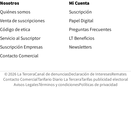
Nosotros
Mi Cuenta
Quiénes somos
Suscripción
Opens in new win
Venta de suscripciones
Papel Digital
Opens in new window
Código de etica
Preguntas Frecuentes
Servicio al Suscriptor
LT Beneficios
Suscripción Empresas
Newsletters
Opens in new window
Contacto Comercial
Opens in new window
Opens in 
Op
© 2026 La Tercera
Canal de denuncias
Declaración de Intereses
Remates
Opens in new window
Opens in new window
O
Contacto Comercial
Tarifario Diario La Tercera
Tarifas publicidad electoral
Opens in new window
Avisos Legales
Términos y condiciones
Políticas de privacidad