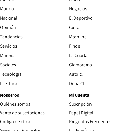
Mundo
Negocios
Nacional
El Deportivo
Opinión
Culto
Tendencias
Mtonline
Servicios
Finde
Opens in new window
Minería
La Cuarta
Opens in new wind
Sociales
Glamorama
Opens in new window
Tecnología
Auto.cl
Opens in new window
LT Educa
Duna CL
Nosotros
Mi Cuenta
Quiénes somos
Suscripción
Opens in new win
Venta de suscripciones
Papel Digital
Opens in new window
Código de etica
Preguntas Frecuentes
Servicio al Suscriptor
LT Beneficios