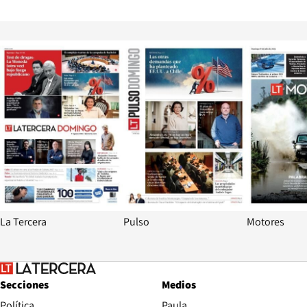
Opens in new window
Opens in ne
La Tercera
Pulso
Motores
Secciones
Medios
Política
Paula