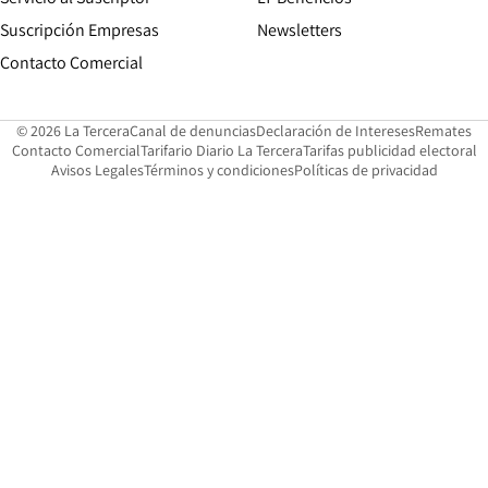
Suscripción Empresas
Newsletters
Opens in new window
Contacto Comercial
Opens in new window
Opens in 
Op
© 2026 La Tercera
Canal de denuncias
Declaración de Intereses
Remates
Opens in new window
Opens in new window
O
Contacto Comercial
Tarifario Diario La Tercera
Tarifas publicidad electoral
Opens in new window
Avisos Legales
Términos y condiciones
Políticas de privacidad