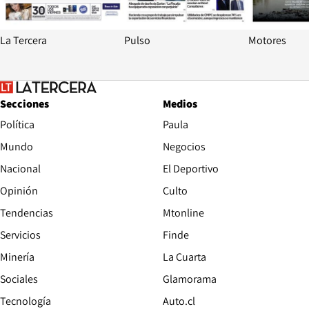
La Tercera
Pulso
Motores
Secciones
Medios
Política
Paula
Mundo
Negocios
Nacional
El Deportivo
Opinión
Culto
Tendencias
Mtonline
Servicios
Finde
Opens in new window
Minería
La Cuarta
Opens in new wind
Sociales
Glamorama
Opens in new window
Tecnología
Auto.cl