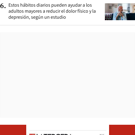
Estos hábitos diarios pueden ayudar a los
6
.
adultos mayores a reducir el dolor físico y la
depresión, según un estudio
Opens in ne