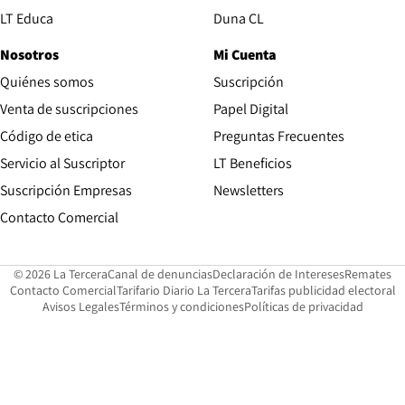
Opens in new window
LT Educa
Duna CL
Nosotros
Mi Cuenta
Quiénes somos
Suscripción
Opens in new win
Venta de suscripciones
Papel Digital
Opens in new window
Código de etica
Preguntas Frecuentes
Servicio al Suscriptor
LT Beneficios
Suscripción Empresas
Newsletters
Opens in new window
Contacto Comercial
Opens in new window
Opens in 
Op
© 2026 La Tercera
Canal de denuncias
Declaración de Intereses
Remates
Opens in new window
Opens in new window
O
Contacto Comercial
Tarifario Diario La Tercera
Tarifas publicidad electoral
Opens in new window
Avisos Legales
Términos y condiciones
Políticas de privacidad