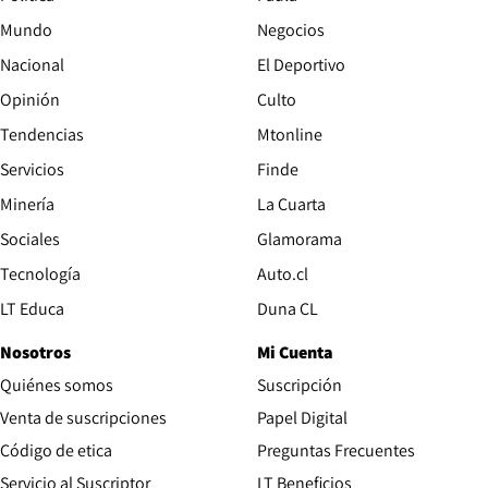
Mundo
Negocios
Nacional
El Deportivo
Opinión
Culto
Tendencias
Mtonline
Servicios
Finde
Opens in new window
Minería
La Cuarta
Opens in new wind
Sociales
Glamorama
Opens in new window
Tecnología
Auto.cl
Opens in new window
LT Educa
Duna CL
Nosotros
Mi Cuenta
Quiénes somos
Suscripción
Opens in new win
Venta de suscripciones
Papel Digital
Opens in new window
Código de etica
Preguntas Frecuentes
Servicio al Suscriptor
LT Beneficios