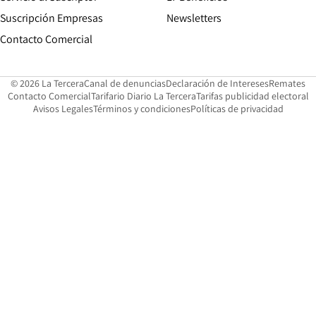
Suscripción Empresas
Newsletters
Opens in new window
Contacto Comercial
Opens in new window
Opens in 
Op
© 2026 La Tercera
Canal de denuncias
Declaración de Intereses
Remates
Opens in new window
Opens in new window
O
Contacto Comercial
Tarifario Diario La Tercera
Tarifas publicidad electoral
Opens in new window
Avisos Legales
Términos y condiciones
Políticas de privacidad