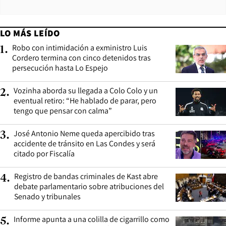
LO MÁS LEÍDO
Robo con intimidación a exministro Luis
1
.
Cordero termina con cinco detenidos tras
persecución hasta Lo Espejo
Vozinha aborda su llegada a Colo Colo y un
2
.
eventual retiro: “He hablado de parar, pero
tengo que pensar con calma”
José Antonio Neme queda apercibido tras
3
.
accidente de tránsito en Las Condes y será
citado por Fiscalía
Registro de bandas criminales de Kast abre
4
.
debate parlamentario sobre atribuciones del
Senado y tribunales
Informe apunta a una colilla de cigarrillo como
5
.