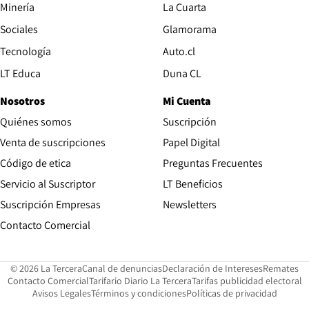
Opens in new window
Minería
La Cuarta
Opens in new wind
Sociales
Glamorama
Opens in new window
Tecnología
Auto.cl
Opens in new window
LT Educa
Duna CL
Nosotros
Mi Cuenta
Quiénes somos
Suscripción
Opens in new win
Venta de suscripciones
Papel Digital
Opens in new window
Código de etica
Preguntas Frecuentes
Servicio al Suscriptor
LT Beneficios
Suscripción Empresas
Newsletters
Opens in new window
Contacto Comercial
Opens in new window
Opens in 
Op
© 2026 La Tercera
Canal de denuncias
Declaración de Intereses
Remates
Opens in new window
Opens in new window
O
Contacto Comercial
Tarifario Diario La Tercera
Tarifas publicidad electoral
Opens in new window
Avisos Legales
Términos y condiciones
Políticas de privacidad