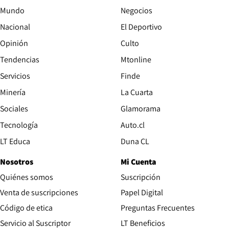
Mundo
Negocios
Nacional
El Deportivo
Opinión
Culto
Tendencias
Mtonline
Servicios
Finde
Opens in new window
Minería
La Cuarta
Opens in new wind
Sociales
Glamorama
Opens in new window
Tecnología
Auto.cl
Opens in new window
LT Educa
Duna CL
Nosotros
Mi Cuenta
Quiénes somos
Suscripción
Opens in new win
Venta de suscripciones
Papel Digital
Opens in new window
Código de etica
Preguntas Frecuentes
Servicio al Suscriptor
LT Beneficios