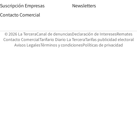
Suscripción Empresas
Newsletters
Opens in new window
Contacto Comercial
Opens in new window
Opens in 
Op
© 2026 La Tercera
Canal de denuncias
Declaración de Intereses
Remates
Opens in new window
Opens in new window
O
Contacto Comercial
Tarifario Diario La Tercera
Tarifas publicidad electoral
Opens in new window
Avisos Legales
Términos y condiciones
Políticas de privacidad