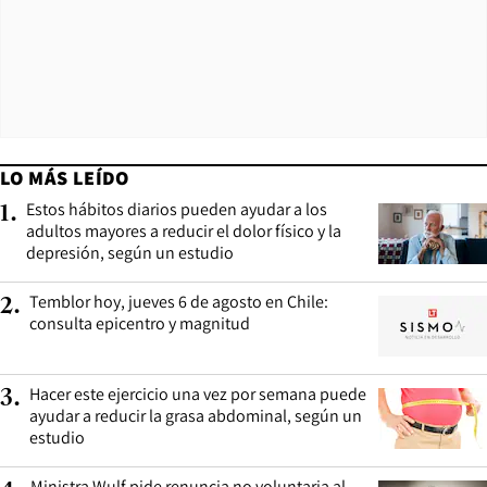
LO MÁS LEÍDO
Estos hábitos diarios pueden ayudar a los
1
.
adultos mayores a reducir el dolor físico y la
depresión, según un estudio
Temblor hoy, jueves 6 de agosto en Chile:
2
.
consulta epicentro y magnitud
Hacer este ejercicio una vez por semana puede
3
.
ayudar a reducir la grasa abdominal, según un
estudio
Ministra Wulf pide renuncia no voluntaria al